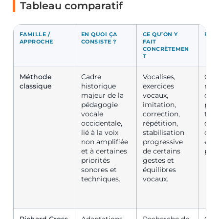
Tableau comparatif
FAMILLE /
EN QUOI ÇA
CE QU’ON Y
POUR
APPROCHE
CONSISTE ?
FAIT
CONCRÈTEMEN
T
Méthode
Cadre
Vocalises,
Cha
classique
historique
exercices
répe
majeur de la
vocaux,
clas
pédagogie
imitation,
per
vocale
correction,
trav
occidentale,
répétition,
dan
lié à la voix
stabilisation
cad
non amplifiée
progressive
esth
et à certaines
de certains
proc
priorités
gestes et
sonores et
équilibres
techniques.
vocaux.
Richard Cross
Adaptations
Recherche de
Cha