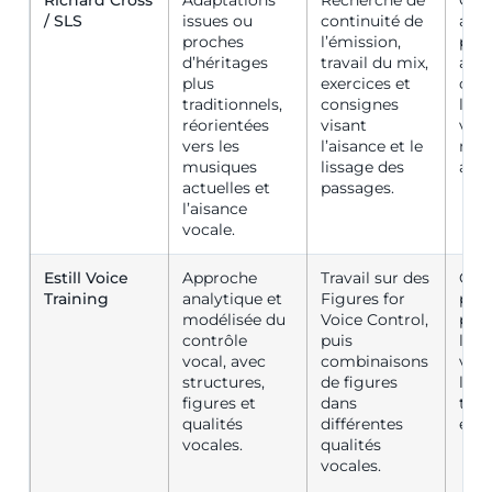
/ SLS
issues ou
continuité de
atti
proches
l’émission,
péd
d’héritages
travail du mix,
acce
plus
exercices et
orie
traditionnels,
consignes
la c
réorientées
visant
voca
vers les
l’aisance et le
mus
musiques
lissage des
actu
actuelles et
passages.
l’aisance
vocale.
Estill Voice
Approche
Travail sur des
Chan
Training
analytique et
Figures for
prof
modélisée du
Voice Control,
prat
contrôle
puis
la v
vocal, avec
combinaisons
veul
structures,
de figures
lan
figures et
dans
tech
qualités
différentes
expl
vocales.
qualités
vocales.