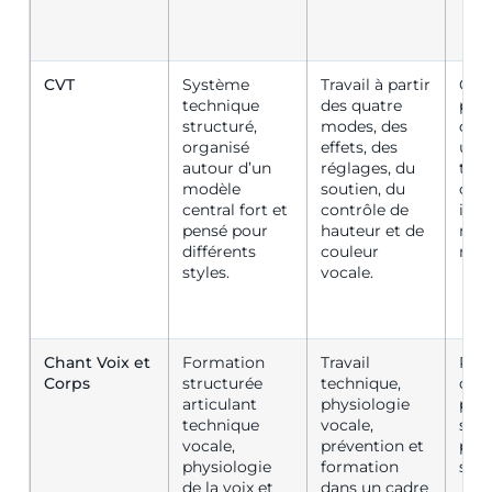
CVT
Système
Travail à partir
Chan
technique
des quatre
prof
structuré,
modes, des
qui 
organisé
effets, des
un 
autour d’un
réglages, du
tech
modèle
soutien, du
clair
central fort et
contrôle de
imm
pensé pour
hauteur et de
nt
différents
couleur
mobi
styles.
vocale.
Chant Voix et
Formation
Travail
Per
Corps
structurée
technique,
che
articulant
physiologie
par
technique
vocale,
stru
vocale,
prévention et
prof
physiologie
formation
sant
de la voix et
dans un cadre