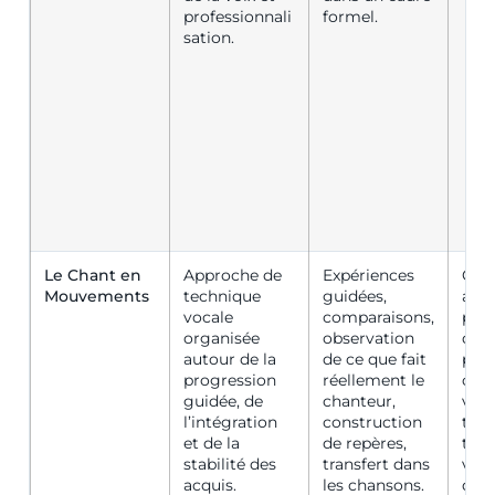
professionnali
formel.
sation.
Le Chant en
Approche de
Expériences
Chan
Mouvements
technique
guidées,
arti
vocale
comparaisons,
prof
organisée
observation
de l
autour de la
de ce que fait
prof
progression
réellement le
chan
guidée, de
chanteur,
veul
l’intégration
construction
trava
et de la
de repères,
tec
stabilité des
transfert dans
voca
acquis.
les chansons.
duré